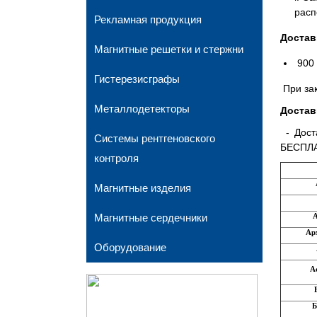
расп
Рекламная продукция
Достав
Магнитные решетки и стержни
900 
Гистерезисграфы
При зак
Металлодетекторы
Достав
- Дост
Системы рентгеновского
БЕСПЛА
контроля
Магнитные изделия
Магнитные сердечники
Ар
Оборудование
А
Б