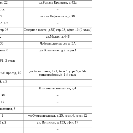
я, 22
ул.Романа Ердякова, д.42а
6 ж.
–
/2
шоссе Нефтяников, д.38
 216/2
–
стр 26
Северное шоссе, д.5Г, стр.23, офис 10 (2 этаж)
А
ул.Малых, д.44Б
 30
Лебедянское шоссе д. 3А
ная, 8
ул.Вокзальная, д.2, корп.1
/1, 2 этаж
–
ул.Ахметшина, 121, база "Тугра" (за 56
ный проезд, 19
микрорайоном), 1-й этаж
, д.5
–
Комсомольское шоссе, д.4
, 38
–
 17
–
ышленная, 3
–
. 1
ул.Оловозаводская, д.25, корп.4, комн.12
0 к.2
ул. Воинская, д.133, офис 17
–