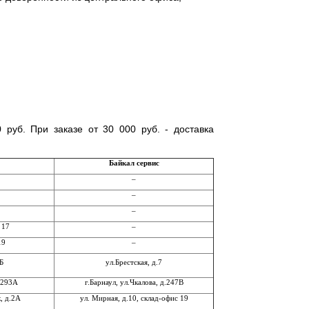
руб. При заказе от 30 000 руб. - доставка
Байкал сервис
–
–
–
 17
–
19
–
Б
ул.Брестская, д.7
 293А
г.Барнаул, ул.Чкалова, д.247В
, д.2А
ул. Мирная, д.10, склад-офис 19