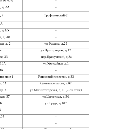
дом № 45А
–
, д. 3А
–
, 7
Трофимовский-2
4А
–
 д.1/5
–
, д. 30
–
ая, д. 2
ул. Кашена, д.23
а
ул.Пригородная, д.12
ая, 33
пер.Прикумский, д.3а
 13А
ул.Урожайная, д.1
 9А
–
строение 1
Тупиковый переулок, д.33
д. 11
Одоевское шоссе, д.67
стр. 8
ул.Магнитогорская, д.11 (2-ой этаж)
кая, 57
ул.Цветочная, д.5/1
2Б
ул.Труда, д.187
3
–
.54
–
–