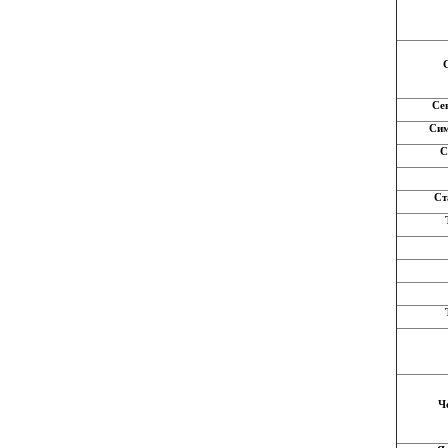
Се
Си
С
Ст
Ч