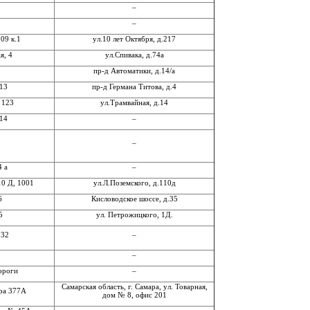
–
–
09 к.1
ул.10 лет Октября, д.217
я, 4
ул.Спивака, д.74а
пр-д Автоматики, д.14/а
.13
пр-д Германа Титова, д.4
 123
ул.Трамвайная, д.14
 14
–
–
4 а
–
10 Д, 1001
ул.Л.Поземского, д.110д
6
Кисловодское шоссе, д.35
5
ул. Петрожицкого, 1Д.
232
–
–
ороги
–
Самарская область, г. Самара, ул. Товарная,
ера 377А
дом № 8, офис 201