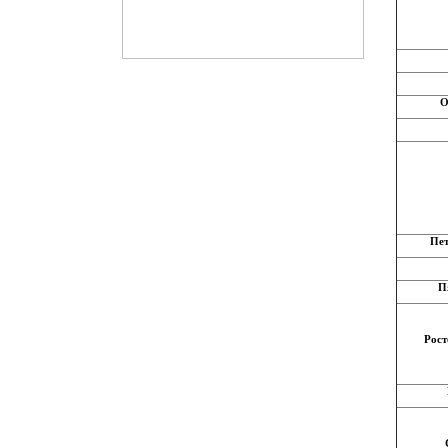
О
Пет
П
Рост