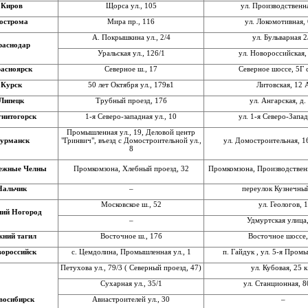
Киров
Щорса ул., 105
ул. Производственна
острома
Мира пр., 116
ул. Локомотивная, 
А. Покрышкина ул., 2/4
ул. Бульварная 2
раснодар
Уральская ул., 126/1
ул. Новороссийская,
асноярск
Северное ш., 17
Северное шоссе, 5Г 
Курск
50 лет Октября ул., 179в1
Литовская, 12 
Липецк
Трубный проезд, 17б
ул. Ангарская, д.
нитогорск
1-я Северо-западная ул., 10
ул. 1-я Северо-Запад
Промышленная ул., 19, Деловой центр
урманск
"Гринвич", въезд с Домостроительной ул.,
ул. Домостроительная, 16
8
ежные Челны
Промкомзона, Хлебный проезд, 32
Промкомзона, Производствен
Нальчик
–
переулок Кузнечный
Московское ш., 52
ул. Геологов, 1
ий Ногород
–
Удмуртская улица
ний тагил
Восточное ш., 17б
Восточное шоссе,
ороссийск
с. Цемдолина, Промышленная ул., 1
п. Гайдук , ул. 5-я Пром
Петухова ул., 79/3 ( Северный проезд, 47)
ул. Кубовая, 25 к
Сухарная ул., 35/1
ул. Станционная, 8
восибирск
Авиастроителей ул., 30
–