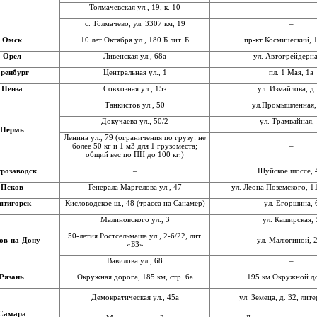
Толмачевская ул., 19, к. 10
–
с. Толмачево, ул. 3307 км, 19
–
Омск
10 лет Октября ул., 180 Б лит. Б
пр-кт Космический, 1
Орел
Ливенская ул., 68а
ул. Автогрейдерна
ренбург
Центральная ул., 1
пл. 1 Мая, 1а
Пенза
Совхозная ул., 15з
ул. Измайлова, д
Танкистов ул., 50
ул.Промышленная,
Докучаева ул., 50/2
ул. Трамвайная,
Пермь
Ленина ул., 79 (ограничения по грузу: не
более 50 кг и 1 м3 для 1 грузоместа;
–
общий вес по ПН до 100 кг.)
розаводск
–
Шуйское шоссе, 
Псков
Генерала Маргелова ул., 47
ул. Леона Поземского, 1
ятигорск
Кисловодское ш., 48 (трасса на Санамер)
ул. Егоршина, 
Малиновского ул., 3
ул. Каширская, 
50-летия Ростсельмаша ул., 2-6/22, лит.
ов-на-Дону
ул. Малюгиной, 
«БЗ»
Вавилова ул., 68
–
Рязань
Окружная дорога, 185 км, стр. 6а
195 км Окружной д
Демократическая ул., 45а
ул. Земеца, д. 32, лит
Самара