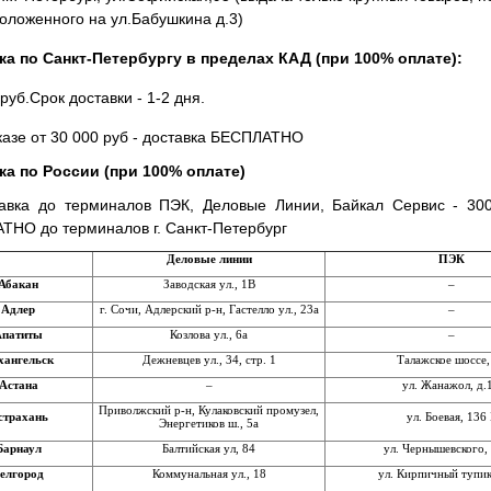
оложенного на ул.Бабушкина д.3)
ка по Санкт-Петербургу в пределах КАД (при 100% оплате):
руб.Срок доставки - 1-2 дня.
азе от 30 000 руб - доставка БЕСПЛАТНО
ка по России (при 100% оплате)
авка до терминалов ПЭК, Деловые Линии, Байкал Сервис - 300 
ТНО до терминалов г. Санкт-Петербург
Деловые линии
ПЭК
Абакан
Заводская ул., 1В
–
Адлер
г. Сочи, Адлерский р-н, Гастелло ул., 23а
–
Апатиты
Козлова ул., 6а
–
хангельск
Дежневцев ул., 34, стр. 1
Талажское шоссе,
Астана
–
ул. Жанажол, д.
Приволжский р-н, Кулаковский промузел,
страхань
ул. Боевая, 136 
Энергетиков ш., 5а
Барнаул
Балтийская ул, 84
ул. Чернышевского,
елгород
Коммунальная ул., 18
ул. Кирпичный тупик