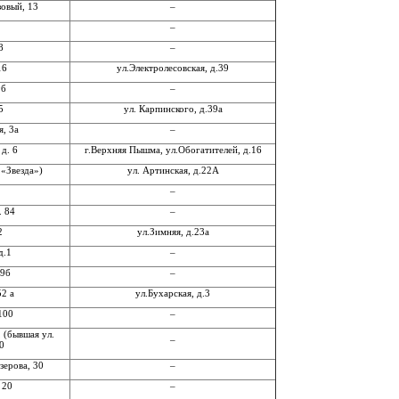
зовый, 13
–
–
8
–
16
ул.Электролесовская, д.39
9б
–
5
ул. Карпинского, д.39а
я, 3а
–
 д. 6
г.Верхняя Пышма, ул.Обогатителей, д.16
 «Звезда»)
ул. Артинская, д.22А
–
. 84
–
2
ул.Зимняя, д.23а
д.1
–
99б
–
52 а
ул.Бухарская, д.3
 100
–
 (бывшая ул.
–
0
зерова, 30
–
 20
–