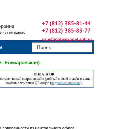
+7 (812) 385-81-44
орзина
+7 (812) 385-83-77
е нет ни одного
sale@polymagnet.spb.ru
Ы
м. Елизаровская).
ОПЛАТА QR
оступен новый современный и удобный способ онлайн-оплаты
заказов с помощью QR-кодов (
подробное описание
).
по доверенности из центрального офиса,