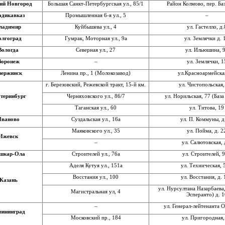
ий Новгород
Большая Санкт-Петербургская ул., 85/1
Район Колмово, пер. Ба
адикавказ
Промышленная 6-я ул., 5
–
ладимир
Куйбышева ул., 4
ул. Гастелло, д.
олгоград
Гумрак, Моторная ул., 9а
ул. Землячки д. 
Вологда
Северная ул., 27
ул. Ильюшина, 
Воронеж
–
ул. Землячки, 1
зержинск
Ленина пр., 1 (Молокозавод)
ул.Красноармейска
г. Березовский, Режевской тракт, 15-й км.
ул. Чистопольская,
теринбург
Черняховского ул., 86/7
ул. Норильская, 77 (База
Таганская ул., 60
ул. Титова, 19
Иваново
Суздальская ул., 16а
ул. П. Коммуны, д
Маяковского ул., 35
ул. Пойма, д. 2
Ижевск
–
ул. Салютовская, 
шкар-Ола
Строителей ул., 76а
ул. Строителей, 
Аделя Кутуя ул., 151а
ул. Техническая, 
Восстания ул., 100
ул. Восстания, д.
Казань
ул. Нурсултана Назарбаева,
Магистральная ул, 4
Эсперанто) д. 1
–
ул. Генерал-лейтенанта О
лининград
Московский пр., 184
ул. Пригородная,