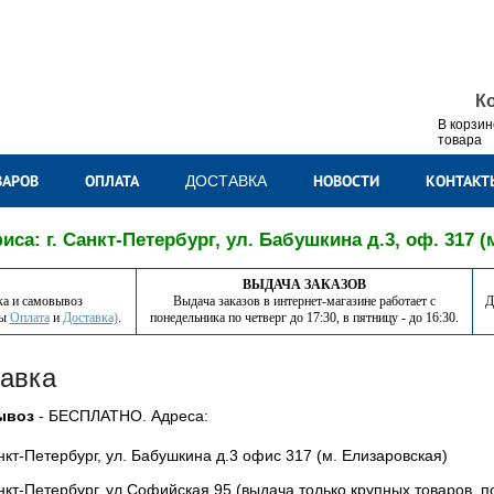
К
В корзин
товара
ВАРОВ
ОПЛАТА
НОВОСТИ
КОНТАКТ
ДОСТАВКА
са: г. Санкт-Петербург, ул. Бабушкина д.3, оф. 317 (
ВЫДАЧА ЗАКАЗОВ
ка и самовывоз
Выдача заказов в интернет-магазине работает с
Д
лы
Оплата
и
Доставка)
.
понедельника по четверг до 17:30, в пятницу - до 16:30.
авка
ывоз
- БЕСПЛАТНО. Адреса:
анкт-Петербург, ул. Бабушкина д.3 офис 317 (м. Елизаровская)
анкт-Петербург, ул.Софийская,95 (выдача только крупных товаров, 