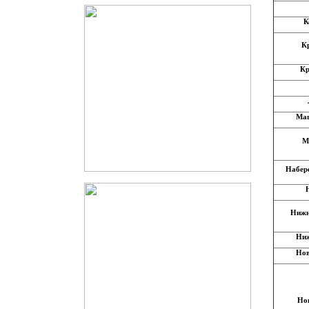
К
К
Кр
Маг
М
Набер
Нижн
Ниж
Нов
Но