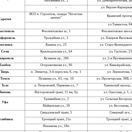
Механиков ул., 2
ул. Демократическая, 
–
ул. Верхне-Карьерная
ВСО п. Строитель, склады "Логистик-
Крымский проезд
центра"
Саратов
ул.Танкистов, 8
вастополь
Фиолентовское ш., 1
Фиолентовское шоссе,
мферополь
Урожайная ул., 1
ул. Генерала Васильева
моленск
Кашена ул., 23
ул. Старо-Комендантск
Сочи
Краснодонская ул., 64
ул. Гастелло, 23
аврополь
Кулакова пр., 28б
ул. 2-я Промышленн
Тамбов
Островитянова ул., 9б
ул. Кавалерийская,
Тверь
п. Элеватор, 3-й переулок, 6, стр. 1
ул. Лермонтова,
Томск
Пушкина ул., 63, стр. 10
ул. Пролетарская, 38В, 
Тула
п. Петровский, Парковая ул., 7
Ханинский проезд, 
Тюмень
Ялуторовский тракт, 11 км, 9д
ул. Одесская, д. 1, 
Трамвайная ул., 2
ул. Сельская Богородс
Уфа
Майкопская ул., 59
ул. Бессонова, 
Свердловский тракт, 5
Северный луч, 
елябинск
Троицкий тракт, 21а
Троицкий тракт, д
Нахимова ул., 18п
–