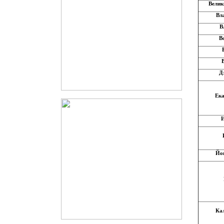
Велик
Вл
В
В
Д
Ека
Йо
Ка