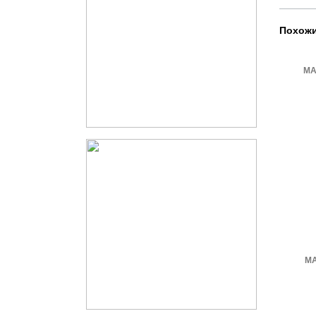
Похожи
МА
МА