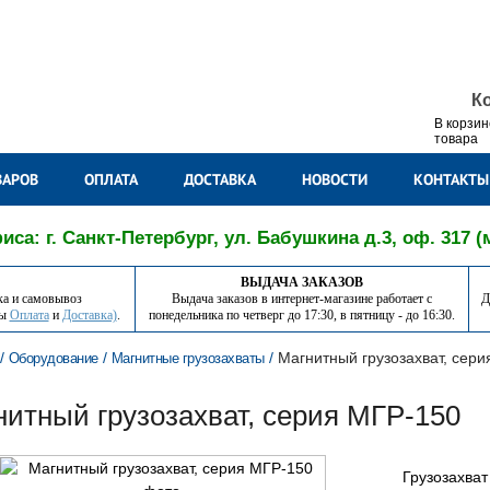
К
В корзин
товара
ВАРОВ
ОПЛАТА
ДОСТАВКА
НОВОСТИ
КОНТАКТЫ
са: г. Санкт-Петербург, ул. Бабушкина д.3, оф. 317 (
ВЫДАЧА ЗАКАЗОВ
ка и самовывоз
Выдача заказов в интернет-магазине работает с
Д
лы
Оплата
и
Доставка)
.
понедельника по четверг до 17:30, в пятницу - до 16:30.
/
/
/
Магнитный грузозахват, сер
Оборудование
Магнитные грузозахваты
нитный грузозахват, серия МГР-150
Грузозахват