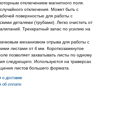
 роторным отключением магнитного поля.
случайного отключения. Может быть с
абочей поверхностью для работы с
кими деталями (трубами). Легко очистить от
налипаний. Трехкратный запас по усилию на
улачковым механизмом отрыва для работы с
кими листами от 4 мм. Короткозамкнутое
оле позволяет захватывать листы по одному
ния следующего. Используются на траверсах
щения листов большего формата.
о доставке
 об оплате