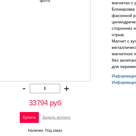
магнитах с
Блокировка 
фасонной р
цилиндричес
сторонних 
отрыв.
Магнит с к
металличес
магнитное п
без залипа
для переме
Информация 
Информация
-
+
33794 руб
Задать вопрос
Наличие: Под заказ