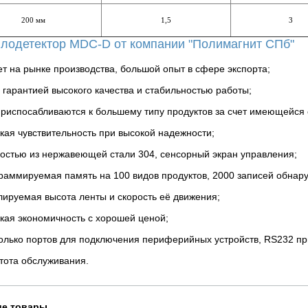
200 мм
1,5
3
лодетектор MDC-D от компании "Полимагнит СПб"
ет на рынке производства, большой опыт в сфере экспорта;
 гарантией высокого качества и стабильностью работы;
риспосабливаются к большему типу продуктов за счет имеющейся 
кая чувствительность при высокой надежности;
остью из нержавеющей стали 304, сенсорный экран управления;
раммируемая память на 100 видов продуктов, 2000 записей обнар
лируемая высота ленты и скорость её движения;
кая экономичность с хорошей ценой;
олько портов для подключения периферийных устройств, RS232 при
тота обслуживания.
е товары