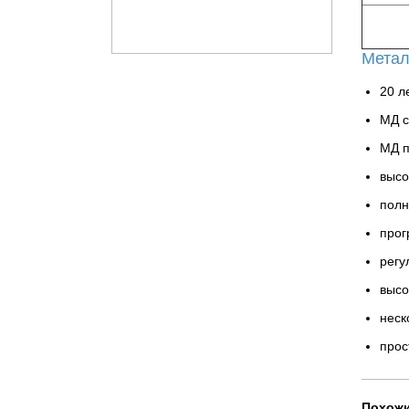
Метал
20 л
МД с
МД п
высо
полн
прог
регу
высо
неск
прос
Похожи