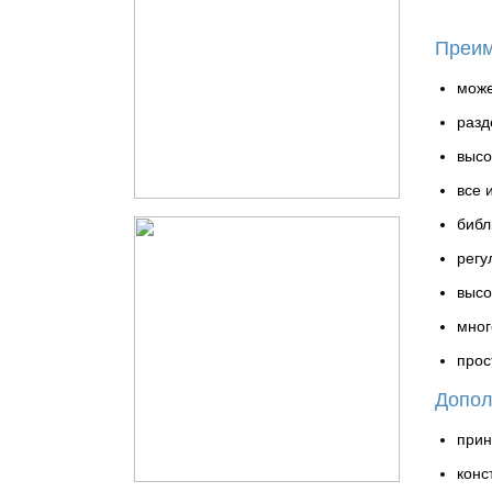
Преим
може
разд
высо
все 
библ
регу
высо
мног
прос
Допол
прин
конс