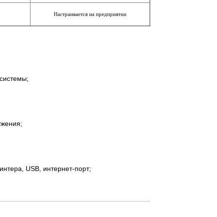
Настраивается на предприятии
системы;
ужения;
нтера, USB, интернет-порт;