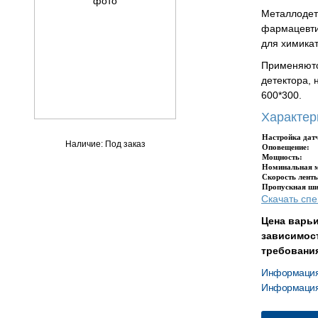
Металлодет
фармацевти
для химикат
Применяютс
детектора, 
600*300.
Характер
Настройка дат
Наличие: Под заказ
Оповещение:
Мощность:
Номинальная 
Скорость лент
Пропускная ши
Скачать сп
Цена варь
зависимост
требования
Информация 
Информация