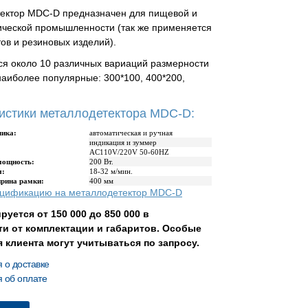
ектор MDC-D предназначен для пищевой и
ческой промышленности (так же применяется
ов и резиновых изделий).
я около 10 различных вариаций размерности
наиболее популярные: 300*100, 400*200,
истики металлодетектора MDC-D:
чика:
автоматическая и ручная
индикация и зуммер
AC110V/220V 50-60HZ
мощность:
200 Вт.
ы:
18-32 м/мин.
рина рамки:
400 мм
ецификацию на металлодетектор MDC-D
ируется от
150 000
до 850 000 в
и от комплектации и габаритов. Особые
 клиента могут учитываться по запросу.
о доставке
 об оплате