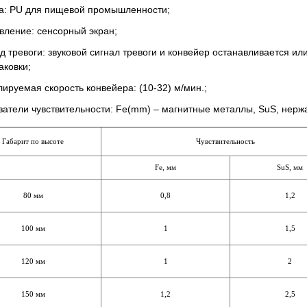
а: PU для пищевой промышленности;
вление: сенсорный экран;
д тревоги: звуковой сигнал тревоги и конвейер останавливается ил
аковки;
лируемая скорость конвейера: (10-32) м/мин.;
затели чувствительности: Fe(mm) – магнитные металлы, SuS, нер
Габарит по высоте
Чувствительность
Fe, мм
SuS, мм
80 мм
0,8
1,2
100 мм
1
1,5
120 мм
1
2
150 мм
1,2
2,5