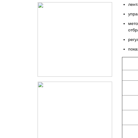
лент
упра
мето
отбр
регу
пока