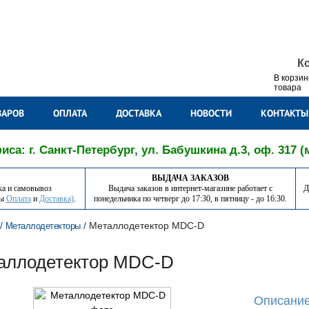
К
В корзин
товара
ВАРОВ
ОПЛАТА
ДОСТАВКА
НОВОСТИ
КОНТАКТЫ
са: г. Санкт-Петербург, ул. Бабушкина д.3, оф. 317 (
ВЫДАЧА ЗАКАЗОВ
ка и самовывоз
Выдача заказов в интернет-магазине работает с
Д
лы
Оплата
и
Доставка)
.
понедельника по четверг до 17:30, в пятницу - до 16:30.
/
/
Металлодетектор MDC-D
Металлодетекторы
аллодетектор MDC-D
Описание