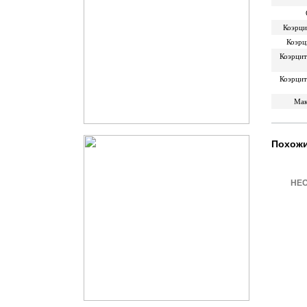
Коэрци
Коэрц
Коэрцит
Коэрцит
Мак
Похожи
НЕО