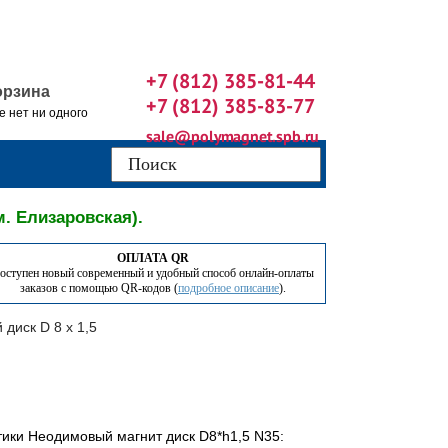
+7 (812) 385-81-44
орзина
+7 (812) 385-83-77
е нет ни одного
sale@polymagnet.spb.ru
м. Елизаровская).
ОПЛАТА QR
оступен новый современный и удобный способ онлайн-оплаты
заказов с помощью QR-кодов (
подробное описание
).
диск D 8 х 1,5
тики Неодимовый магнит диск D8*h1,5 N35: