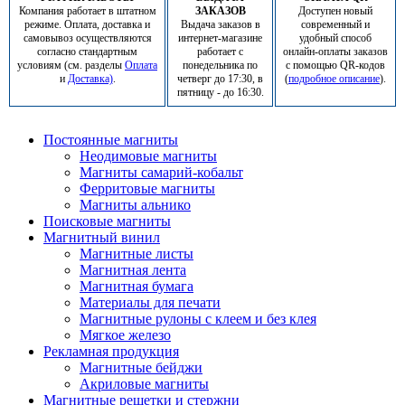
Компания работает в штатном
ЗАКАЗОВ
Доступен новый
режиме. Оплата, доставка и
Выдача заказов в
современный и
самовывоз осуществляются
интернет-магазине
удобный способ
согласно стандартным
работает с
онлайн-оплаты заказов
условиям (см. разделы
Оплата
понедельника по
с помощью QR-кодов
и
Доставка)
.
четверг до 17:30, в
(
подробное описание
).
пятницу - до 16:30.
Постоянные магниты
Неодимовые магниты
Магниты самарий-кобальт
Ферритовые магниты
Магниты альнико
Поисковые магниты
Магнитный винил
Магнитные листы
Магнитная лента
Магнитная бумага
Материалы для печати
Магнитные рулоны с клеем и без клея
Мягкое железо
Рекламная продукция
Магнитные бейджи
Акриловые магниты
Магнитные решетки и стержни