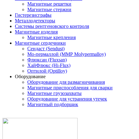
Магнитные решетки
Магнитные стержни
Гистерезисграфы
Металлодетекторы
Системы рентгеновского контроля
Магнитные изделия
Магнитные крепления
Магнитные сердечники
Сендаст (Sendust)
Мо-пермаллой (ММР Molypermalloy)
Флюксан (Fluxsan)
ХайФлюкс (Hi-Flux)
Оптилой (Optilloy)
Оборудование
Оборудование для размагничивания
Магнитные приспособления для сварки
Магнитные грузозахваты
Оборудование для устранения утечек
Магнитный подборщик